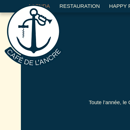
AGENDA
RESTAURATION
HAPPY 
Le Café de l’Ancre - Café co
Toute l’année, le