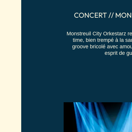
CONCERT // MONS
Monstreuil City Orkestarz re
time, bien trempé à la s
groove bricolé avec amour
esprit de g